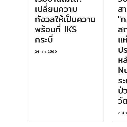
เปลี่ยนความ
สา
กังวลให้เป็นความ
"ก
พร้อมที่ IKS
สถ
กระบี่
แห
ปร
24 ก.ค. 2569
หล
Nu
ระ
ป่
ว
7 ส.ค