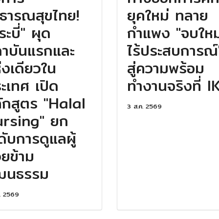
ธารณสุขไทย!
ยุคใหม่ ทลาย
ระบี่" ผุด
กำแพง "จบใหม
าบันแรกและ
ไร้ประสบการณ์
่งเดียวใน
สู่ความพร้อม
ะเทศ เปิด
ทำงานจริงที่ I
ักสูตร "Halal
3 ส.ค. 2569
rsing" ยก
ดับการดูแลผู้
วยข้าม
ัฒนธรรม
. 2569