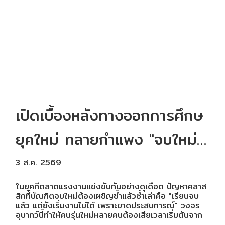
เปิดเบื้องหลังทางออกการศึกษ
ยุคใหม่ ทลายกำแพง "จบใหม่
ไร้ประสบการณ์" สู่ความพร้อม
3 ส.ค. 2569
ทำงานจริงที่ IKS
ในยุคที่ตลาดแรงงานแข่งขันกันอย่างดุเดือด ปัญหาคลาส
สิกที่บัณฑิตจบใหม่ต้องเผชิญซ้ำแล้วซ้ำเล่าคือ "เรียนจบ
แล้ว แต่ยังเริ่มงานไม่ได้ เพราะขาดประสบการณ์" วงจร
อุบาทว์นี้ทำให้คนรุ่นใหม่หลายคนต้องเสียเวลาเริ่มต้นจาก
ศูนย์ แม้จะมีใบปริญญาหรือประกาศนียบัตรอยู่ในมือก็ตาม