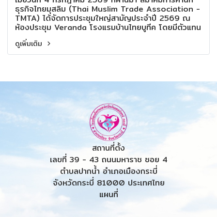
ที่ยั่งยืน
ธุรกิจไทยมุสลิม (Thai Muslim Trade Association -
TMTA) ได้จัดการประชุมใหญ่สามัญประจำปี 2569 ณ
ห้องประชุม Veranda โรงแรมบ้านไทยบูทีค โดยมีตัวแทน
จากภาคธุรกิจเข้าร่วมอย่างพร้อมเพรียง รวมถึง ดร.พิชญ์
ดูเพิ่มเติม
สินี ขาวล้วน (ดร.หนึ่ง) ผู้รับใบอนุญาตโรงเรียนด็อกเตอร์
หนึ่งอินเตอร์แคร์ กระบี่ ได้เข้าร่วมในการประชุมครั้งนี้ด้วย
สถานที่ตั้ง
เลขที่ 39 - 43 ถนนมหาราช ซอย 4
ตำบลปากน้ำ อำเภอเมืองกระบี่
จังหวัดกระบี่ 81000 ประเทศไทย
แผนที่