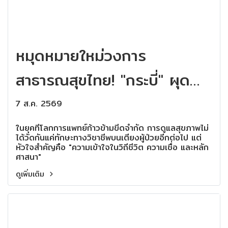
หมุดหมายใหม่วงการ
สาธารณสุขไทย! "กระบี่" ผุด
สถาบันแรกและแห่งเดียวใน
7 ส.ค. 2569
ประเทศ เปิดหลักสูตร "Halal
ในยุคที่โลกการแพทย์ก้าวข้ามขีดจำกัด การดูแลสุขภาพไม่
ได้วัดกันแค่ทักษะทางวิชาชีพบนเตียงผู้ป่วยอีกต่อไป แต่
Nursing" ยกระดับการดูแลผู้
หัวใจสำคัญคือ "ความเข้าใจในวิถีชีวิต ความเชื่อ และหลัก
ศาสนา"
ป่วยข้ามวัฒนธรรม
ดูเพิ่มเติม