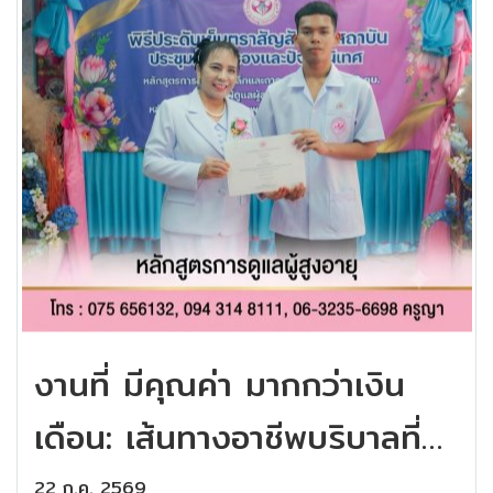
งานที่ มีคุณค่า มากกว่าเงิน
เดือน: เส้นทางอาชีพบริบาลที่
เติมเต็มความหมายให้ชีวิต
22 ก.ค. 2569