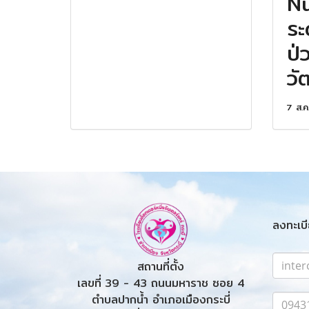
Nu
ระ
ป่
ว
7 ส.ค
ลงทะเบี
สถานที่ตั้ง
เลขที่ 39 - 43 ถนนมหาราช ซอย 4
ตำบลปากน้ำ อำเภอเมืองกระบี่