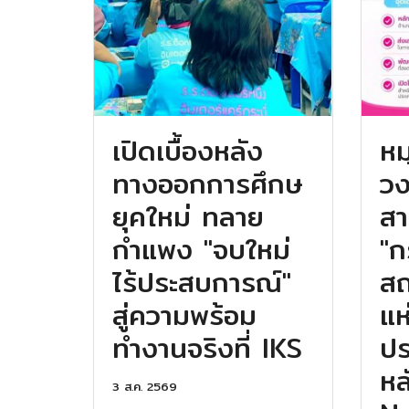
เปิดเบื้องหลัง
หม
ทางออกการศึกษ
ว
ยุคใหม่ ทลาย
สา
กำแพง "จบใหม่
"ก
ไร้ประสบการณ์"
สถ
สู่ความพร้อม
แห
ทำงานจริงที่ IKS
ปร
หล
3 ส.ค. 2569