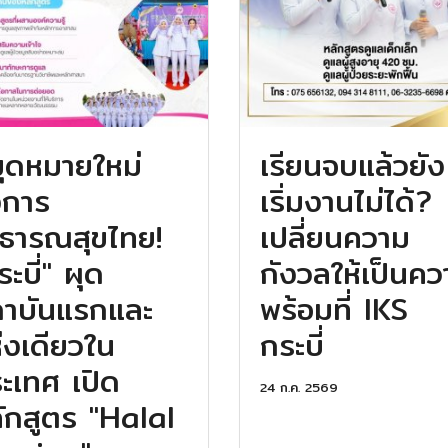
ุดหมายใหม่
เรียนจบแล้วยัง
งการ
เริ่มงานไม่ได้?
ธารณสุขไทย!
เปลี่ยนความ
ระบี่" ผุด
กังวลให้เป็นค
าบันแรกและ
พร้อมที่ IKS
่งเดียวใน
กระบี่
ะเทศ เปิด
24 ก.ค. 2569
ักสูตร "Halal