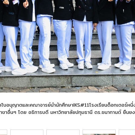
ผู้รับใบอนุญาตและคณาจารย์นำนักศึกษาIKS#11โรงเรียนด็อกเตอร์หนึ่
ขาอื่นๆ โดย อธิการบดี มหาวิทยาลัยปทุมธานี ดร.ชนากานต์ ยืนยง