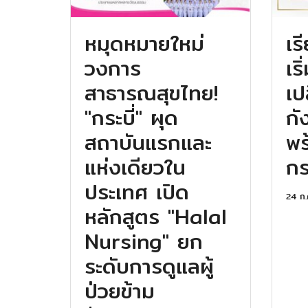
หมุดหมายใหม่
เร
วงการ
เร
สาธารณสุขไทย!
เป
"กระบี่" ผุด
กั
สถาบันแรกและ
พร
แห่งเดียวใน
กระ
ประเทศ เปิด
24 ก.
หลักสูตร "Halal
Nursing" ยก
ระดับการดูแลผู้
ป่วยข้าม